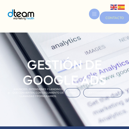
CONTACTO
GESTIÓN DE
GOOGLE ADS
ANUNCIOS, EXTENSIONES Y LANDINGS
QUE CONVIERTEN, CON SEGUIMIENTO DE
INICIO
VER TODOS LOS SERVICIOS
LLAMADAS Y FORMULARIOS.