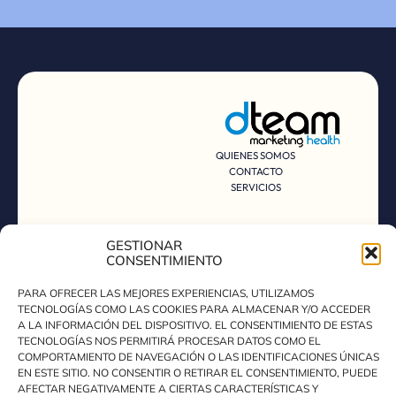
QUIENES SOMOS
CONTACTO
SERVICIOS
AGENCIA DE MARKETING ESPECIALIZADA EN SALUD CON SEDE EN
GESTIONAR
VALENCIA. AYUDAMOS A CLÍNICAS Y PROFESIONALES A CRECER
CONSENTIMIENTO
CON SEO, ADS, REDES SOCIALES Y DISEÑO WEB CUMPLIENDO
NORMATIVA SANITARIA Y DE PROTECCIÓN DE DATOS.
DECLARACIÓN DE ACCESIBILIDAD
PARA OFRECER LAS MEJORES EXPERIENCIAS, UTILIZAMOS
POLÍTICA DE PRIVACIDAD
TECNOLOGÍAS COMO LAS COOKIES PARA ALMACENAR Y/O ACCEDER
POLÍTICA DE COOKIES
A LA INFORMACIÓN DEL DISPOSITIVO. EL CONSENTIMIENTO DE ESTAS
AVISO LEGAL
TECNOLOGÍAS NOS PERMITIRÁ PROCESAR DATOS COMO EL
COMPORTAMIENTO DE NAVEGACIÓN O LAS IDENTIFICACIONES ÚNICAS
EN ESTE SITIO. NO CONSENTIR O RETIRAR EL CONSENTIMIENTO, PUEDE
AFECTAR NEGATIVAMENTE A CIERTAS CARACTERÍSTICAS Y