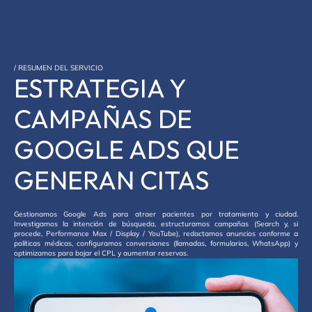
/ RESUMEN DEL SERVICIO
ESTRATEGIA Y
CAMPAÑAS DE
GOOGLE ADS QUE
GENERAN CITAS
Gestionamos Google Ads para atraer pacientes por tratamiento y ciudad.
Investigamos la intención de búsqueda, estructuramos campañas (Search y, si
procede, Performance Max / Display / YouTube), redactamos anuncios conforme a
políticas médicas, configuramos conversiones (llamadas, formularios, WhatsApp) y
optimizamos para bajar el CPL y aumentar reservas.