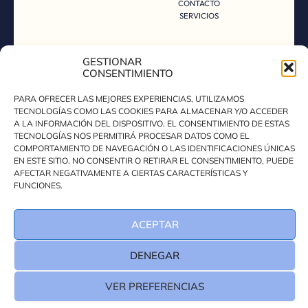
CONTACTO
SERVICIOS
AGENCIA DE MARKETING ESPECIALIZADA EN SALUD CON SEDE EN
GESTIONAR
VALENCIA. AYUDAMOS A CLÍNICAS Y PROFESIONALES A CRECER
CON SEO, ADS, REDES SOCIALES Y DISEÑO WEB CUMPLIENDO
CONSENTIMIENTO
NORMATIVA SANITARIA Y DE PROTECCIÓN DE DATOS.
DECLARACIÓN DE ACCESIBILIDAD
PARA OFRECER LAS MEJORES EXPERIENCIAS, UTILIZAMOS
POLÍTICA DE PRIVACIDAD
TECNOLOGÍAS COMO LAS COOKIES PARA ALMACENAR Y/O ACCEDER
POLÍTICA DE COOKIES
A LA INFORMACIÓN DEL DISPOSITIVO. EL CONSENTIMIENTO DE ESTAS
AVISO LEGAL
TECNOLOGÍAS NOS PERMITIRÁ PROCESAR DATOS COMO EL
COMPORTAMIENTO DE NAVEGACIÓN O LAS IDENTIFICACIONES ÚNICAS
EN ESTE SITIO. NO CONSENTIR O RETIRAR EL CONSENTIMIENTO, PUEDE
AFECTAR NEGATIVAMENTE A CIERTAS CARACTERÍSTICAS Y
FUNCIONES.
ACEPTAR
DENEGAR
DISEÑADO POR XUFA
DTEAM. ALL RIGHT
RESERVED
ESTUDIO
VER PREFERENCIAS