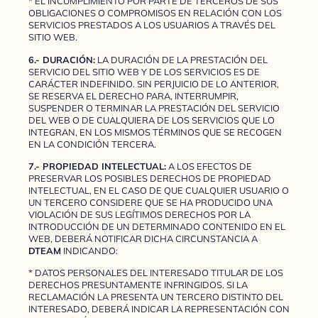
* EL INCUMPLIMIENTO POR PARTE DE TERCEROS DE SUS
OBLIGACIONES O COMPROMISOS EN RELACIÓN CON LOS
SERVICIOS PRESTADOS A LOS USUARIOS A TRAVÉS DEL
SITIO WEB.
6.- DURACIÓN:
LA DURACIÓN DE LA PRESTACIÓN DEL
SERVICIO DEL SITIO WEB Y DE LOS SERVICIOS ES DE
CARÁCTER INDEFINIDO. SIN PERJUICIO DE LO ANTERIOR,
SE RESERVA EL DERECHO PARA, INTERRUMPIR,
SUSPENDER O TERMINAR LA PRESTACIÓN DEL SERVICIO
DEL WEB O DE CUALQUIERA DE LOS SERVICIOS QUE LO
INTEGRAN, EN LOS MISMOS TÉRMINOS QUE SE RECOGEN
EN LA CONDICIÓN TERCERA.
7.- PROPIEDAD INTELECTUAL:
A LOS EFECTOS DE
PRESERVAR LOS POSIBLES DERECHOS DE PROPIEDAD
INTELECTUAL, EN EL CASO DE QUE CUALQUIER USUARIO O
UN TERCERO CONSIDERE QUE SE HA PRODUCIDO UNA
VIOLACIÓN DE SUS LEGÍTIMOS DERECHOS POR LA
INTRODUCCIÓN DE UN DETERMINADO CONTENIDO EN EL
WEB, DEBERÁ NOTIFICAR DICHA CIRCUNSTANCIA A
DTEAM
INDICANDO:
* DATOS PERSONALES DEL INTERESADO TITULAR DE LOS
DERECHOS PRESUNTAMENTE INFRINGIDOS. SI LA
RECLAMACIÓN LA PRESENTA UN TERCERO DISTINTO DEL
INTERESADO, DEBERÁ INDICAR LA REPRESENTACIÓN CON