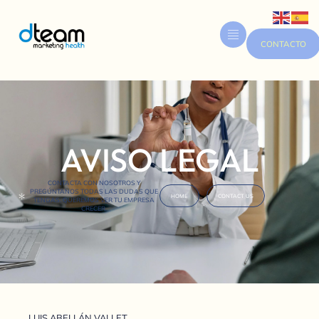
CONTACTO
AVISO LEGAL
CONTACTA CON NOSOTROS Y
PREGÚNTANOS TODAS LAS DUDAS QUE
HOME
CONTACT US
TENGAS. QUEREMOS VER TU EMPRESA
CRECER.
LUIS ABELLÁN VALLET