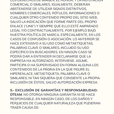
LOS DERECHOS DE IMAGEN, EL HONOR, Y LA REPUTACIÓN
COMERCIAL O SIMILARES. IGUALMENTE, DEBERÁN
ABSTENERSE DE UTILIZAR SIGNOS DISTINTIVOS,
NOMBRES COMERCIALES, RÓTULOS, INFORMACIONES O
CUALQUIER OTRO CONTENIDO PROPIO DEL SITIO WEB,
SALVO LA INDICACIÓN QUE FORME PARTE DEL PROPIO
ENLACE (“LINK”) Y SIEMPRE QUE ELLO ESTÉ AMPARADO
LEGAL Y/O CONTRACTUALMENTE, POR EJEMPLO BAJO
NUESTRA POLÍTICA DE MARCA, ESPECIALMENTE, EN LOS
CASOS DE CONFUSIÓN O ASOCIACIÓN. LO ANTERIOR SE
HACE EXTENSIVO A SU USO COMO METAETIQUETAS,
PALABRAS CLAVE O SIMILARES, INCLUIDO SU USO
ESPECÍFICO EN BUSCADORES. EN NINGÚN CASO SE
PODRÁ DAR A ENTENDER NI DECLARARSE QUE LA
EMPRESA HA AUTORIZADO, INTERVIENE, ASUME,
PARTICIPA O HA SUPERVISADO EN FORMA ALGUNA LOS
CONTENIDOS DE LA PÁGINA EN LA QUE FIGURE EL
HIPERENLACE, METAETIQUETA, PALABRA CLAVE O
SIMILARES, NI TAN SIQUIERA QUE CONSIENTE LA PROPIA
INCLUSIÓN DE ÉSTOS, SALVO AUTORIZACIÓN EXPRESA.
5.- EXCLUSIÓN DE GARANTÍAS Y RESPONSABILIDAD:
DTEAM
, NO OTORGA NINGUNA GARANTÍA NI SE HACE
RESPONSABLE, EN NINGÚN CASO, DE LOS DAÑOS Y
PERJUICIOS DE CUALQUIER NATURALEZA QUE PUDIERAN
TRAER CAUSA DE: