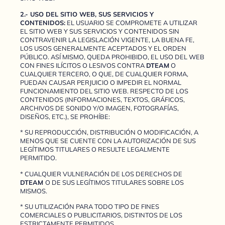
2.- USO DEL SITIO WEB, SUS SERVICIOS Y
CONTENIDOS:
EL USUARIO SE COMPROMETE A UTILIZAR
EL SITIO WEB Y SUS SERVICIOS Y CONTENIDOS SIN
CONTRAVENIR LA LEGISLACIÓN VIGENTE, LA BUENA FE,
LOS USOS GENERALMENTE ACEPTADOS Y EL ORDEN
PÚBLICO. ASÍ MISMO, QUEDA PROHIBIDO, EL USO DEL WEB
CON FINES ILÍCITOS O LESIVOS CONTRA
DTEAM
O
CUALQUIER TERCERO, O QUE, DE CUALQUIER FORMA,
PUEDAN CAUSAR PERJUICIO O IMPEDIR EL NORMAL
FUNCIONAMIENTO DEL SITIO WEB. RESPECTO DE LOS
CONTENIDOS (INFORMACIONES, TEXTOS, GRÁFICOS,
ARCHIVOS DE SONIDO Y/O IMAGEN, FOTOGRAFÍAS,
DISEÑOS, ETC.), SE PROHÍBE:
* SU REPRODUCCIÓN, DISTRIBUCIÓN O MODIFICACIÓN, A
MENOS QUE SE CUENTE CON LA AUTORIZACIÓN DE SUS
LEGÍTIMOS TITULARES O RESULTE LEGALMENTE
PERMITIDO.
* CUALQUIER VULNERACIÓN DE LOS DERECHOS DE
DTEAM
O DE SUS LEGÍTIMOS TITULARES SOBRE LOS
MISMOS.
* SU UTILIZACIÓN PARA TODO TIPO DE FINES
COMERCIALES O PUBLICITARIOS, DISTINTOS DE LOS
ESTRICTAMENTE PERMITIDOS.