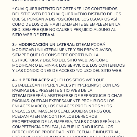
* CUALQUIER INTENTO DE OBTENER LOS CONTENIDOS
DEL SITIO WEB POR CUALQUIER MEDIO DISTINTO DE LOS
QUE SE PONGAN A DISPOSICIÓN DE LOS USUARIOS ASÍ
COMO DE LOS QUE HABITUALMENTE SE EMPLEEN EN LA
RED, SIEMPRE QUE NO CAUSEN PERJUICIO ALGUNO AL
SITIO WEB DE
DTEAM
.
3.- MODIFICACIÓN UNILATERAL:
DTEAM
PODRÁ
MODIFICAR UNILATERALMENTE Y SIN PREVIO AVISO,
SIEMPRE QUE LO CONSIDERE OPORTUNO, LA
ESTRUCTURA Y DISEÑO DEL SITIO WEB, ASÍ COMO
MODIFICAR O ELIMINAR, LOS SERVICIOS, LOS CONTENIDOS
Y LAS CONDICIONES DE ACCESO Y/O USO DEL SITIO WEB.
4.- HIPERENLACES:
AQUELLOS SITIOS WEB QUE
ESTABLEZCAN HIPERENLACES (“HYPERLINKS”) CON LAS
PÁGINAS DEL PRESENTE SITIO WEB DE LA
DTEAM
DEBERÁN ABSTENERSE DE REPRODUCIR DICHAS
PÁGINAS. QUEDAN EXPRESAMENTE PROHIBIDOS LOS
ENLACES MARCO, LOS ENLACES PROFUNDOS Y LOS
ENLACES DE IMAGEN O CUALESQUIERA OTROS QUE
PUEDAN ATENTAR CONTRA LOS DERECHOS
PROPIETARIOS DE LA EMPRESA, TALES COMO SERÍAN LA
COMPETENCIA DESLEAL, LA PUBLICIDAD ILÍCITA, LOS
DERECHOS DE PROPIEDAD INTELECTUAL E INDUSTRIAL,